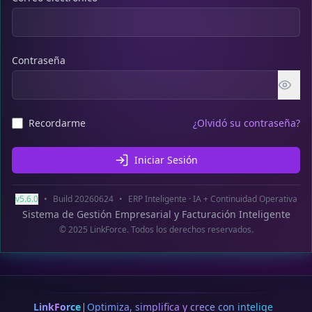
Contraseña
Recordarme
¿Olvidó su contraseña?
Iniciar Sesión
v
5.6.0
•
Build
20260624
•
ERP Inteligente · IA + Continuidad Operativa
Sistema de Gestión Empresarial y Facturación Inteligente
© 2025 LinkForce. Todos los derechos reservados.
|
LinkForce
Optimiza, simplifica y crece con inteligenci
|